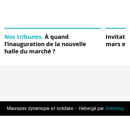
Nos tribunes.
À quand
Invitati
l’inauguration de la nouvelle
mars et
halle du marché ?
Maurepas dynamique et solidaire - Hébergé par
Overblog
Voir le profil de
Maurepas dynamique et solidaire
sur le portail
Overblog