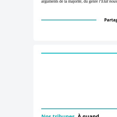
arguments de la majorité, du genre
l‘État nous
Partag
Nos tribunes.
À quand