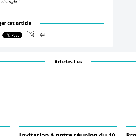
 étrangle !
er cet article
Articles liés
Invitation à notre réunion du 10
Pr