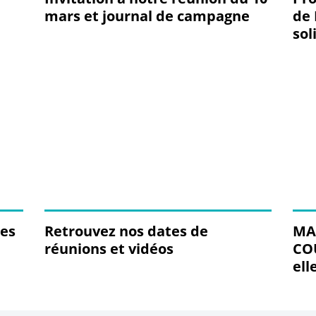
mars et journal de campagne
de
sol
mun
ses
Retrouvez nos dates de
MAU
réunions et vidéos
CO
ell
d'