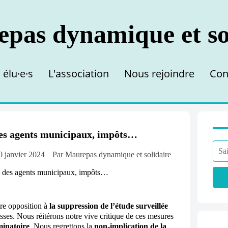
 élu·e·s
L'association
Nous rejoindre
Con
des agents municipaux, impôts…
0 janvier 2024
Par Maurepas dynamique et solidaire
re opposition à
la suppression de l’étude surveillée
lasses. Nous réitérons notre vive critique de ces mesures
minatoire
. Nous regrettons la
non-implication de la