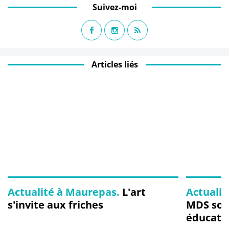
Suivez-moi
Articles liés
Actualité à Maurepas.
L'art
Actualit
s'invite aux friches
MDS soli
éducativ