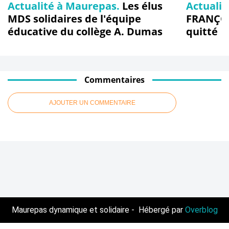
Actualité à Maurepas.
Les élus
Actualit
MDS solidaires de l'équipe
FRANÇOI
éducative du collège A. Dumas
quitté
Commentaires
AJOUTER UN COMMENTAIRE
Maurepas dynamique et solidaire - Hébergé par
Overblog
Voir le profil de
Maurepas dynamique et solidaire
sur le portail