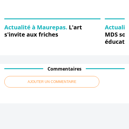
Actualité à Maurepas.
L'art
Actualit
s'invite aux friches
MDS soli
éducativ
Commentaires
AJOUTER UN COMMENTAIRE